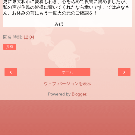
更に東大和市に愛着もわき、心を込めて夜警に務めましたが、
私の声が住民の皆様に響いてくれたなら幸いです。ではみなさ
ん、お休みの前にもう一度火の元のご確認を！
　 　 　 　 　 　 　 　 　 みほ
匿名
時刻:
12:04
共有
‹
›
ホーム
ウェブ バージョンを表示
Powered by
Blogger
.