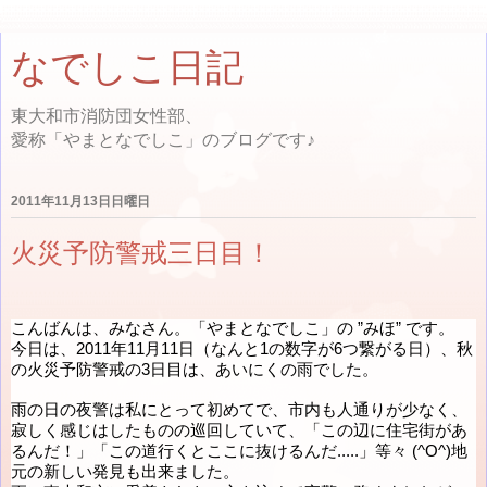
なでしこ日記
東大和市消防団女性部、
愛称「やまとなでしこ」のブログです♪
2011年11月13日日曜日
火災予防警戒三日目！
こんばんは、みなさん。「やまとなでしこ」の ”みほ” です。
今日は、2011年11月11日（なんと1の数字が6つ繋がる日）、秋
の火災予防警戒の3日目は、あいにくの雨でした。
雨の日の夜警は私にとって初めてで、市内も人通りが少なく、
寂しく感じはしたものの巡回していて、「この辺に住宅街があ
るんだ！」「この道行くとここに抜けるんだ.....」等々 (^O^)地
元の新しい発見も出来ました。