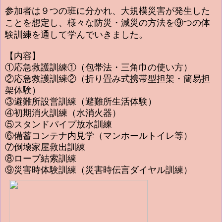
参加者は９つの班に分かれ、大規模災害が発生した
ことを想定し、様々な防災・減災の方法を⑨つの体
験訓練を通して学んでいきました。
【内容】
①応急救護訓練①（包帯法・三角巾の使い方）
②応急救護訓練②（折り畳み式携帯型担架・簡易担
架体験）
③避難所設営訓練（避難所生活体験）
④初期消火訓練（水消火器）
⑤スタンドパイプ放水訓練
⑥備蓄コンテナ内見学（マンホールトイレ等）
⑦倒壊家屋救出訓練
⑧ロープ結索訓練
⑨災害時体験訓練（災害時伝言ダイヤル訓練）