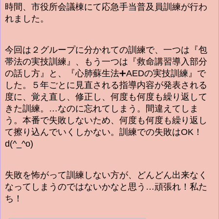
時間、
市役所会議棟にて応急手当普及員訓練が行わ
れました。
今回は２グループに分かれての訓練で、一つは『包
帯法の実技訓練』、もう一つは『救命講習導入部分
の話し方』と、『心肺蘇生法➕AEDの実技訓練』で
した。
５年ごとに見直される指導内容が発表される
度に、覚え直し、修正し、何度も何度も繰り返して
きた訓練。…なのに忘れてしまう。間違えてしま
う。本番で失敗しないため、何度も何度も繰り返し
て擦り込んでいくしかない。訓練での失敗はOK！
d(^_^o)
失敗を怖がって訓練しない方が、どんどん出来なく
なってしまうのではないかなと思う…頑張れ！私た
ち！