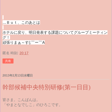
…Ｂｕｔ、このあとは
ホテルに戻り、明日発表する課題についてグループミーティン
グ！
頑張りまぁ～す(;￣ー￣A
匿名
時刻:
20:17
共有
2013年2月13日水曜日
幹部候補中央特別研修(第一日目)
皆さま。こんばんは。
「やまとなでしこ」のひろこです。