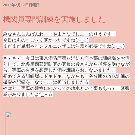
2013年2月17日日曜日
機関員専門訓練を実施しました
みなさんこんばんわ。「やまとなでしこ」のりえです。
今日はものすご～く寒かったですね(｡-_-｡)
まだまだ風邪やインフルエンザには注意が必要ですね(｡-_-｡)
さてさて、今日は東京消防庁第八消防方面本部の訓練場をお借
りして、北多摩西部消防署の署員の皆さんから指導を受けなが
ら、実際の火災を想定した消火訓練をおこないました。
初めて入る訓練場にドキドキしながらも、各分団の放水訓練の
撮影や記録を、なでしこは担当しました☆
やはり、実際の建物に向かっての放水という事もあって、緊張
感がありましたよ^_－☆