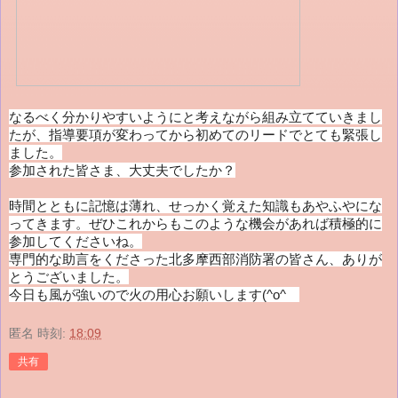
なるべく分かりやすいようにと考えながら組み立てていきまし
たが、指導要項が変わってから初めてのリードでとても緊張し
ました。
参加された皆さま、大丈夫でしたか？
時間とともに記憶は薄れ、せっかく覚えた知識もあやふやにな
ってきます。ぜひこれからもこのような機会があれば積極的に
参加してくださいね。
専門的な助言をくださった北多摩西部消防署の皆さん、ありが
とうございました。
今日も風が強いので火の用心お願いします(^o^ゞ
匿名
時刻:
18:09
共有