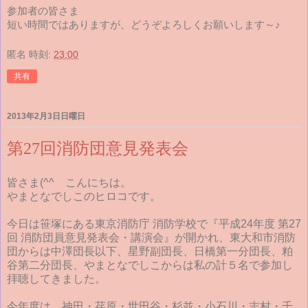
参加者の皆さま
短い時間ではありますが、どうぞよろしくお願いします～♪
匿名
時刻:
23:00
共有
2013年2月3日日曜日
第27回消防団意見発表会
皆さま(^^ゞこんにちは。
やまとなでしこのヒロコです。
今日は笹塚にある東京消防庁 消防学校で『平成24年度 第27
回 消防団員意見発表会・講演会』が開かれ、東大和市消防
団からは中澤団長以下、星野副団長、日橋第一分団長、粕
谷第二分団長、やまとなでしこからは私の計５名で参加し
拝聴してきました。
今年度は、神田・荏原・世田谷・杉並・小石川・志村・千