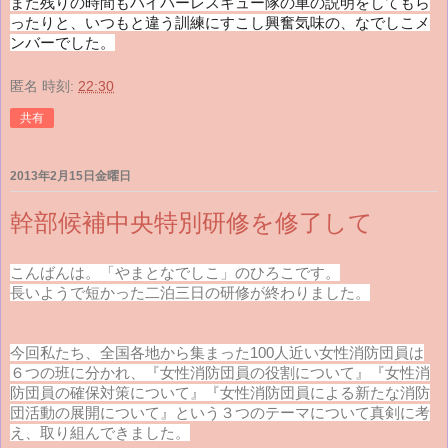
また残りの時間もハイパーレスキュー隊の車の説明をしてもら
ったりと、いつもと違う訓練にすこし興奮気味の、なでしこメ
ンバーでした。
匿名
時刻:
22:30
共有
2013年2月15日金曜日
幹部候補中央特別研修を修了して
こんばんは。「やまとなでしこ」のひろこです。
長いようで短かった二泊三日の研修が終わりました。
今回私たち、全国各地から集まった100人近い女性消防団員は
６つの班に分かれ、『女性消防団員の役割について』『女性消
防団員の確保対策について』『女性消防団員による新たな消防
団活動の展開について』という３つのテーマについて真剣に考
え、取り組んできました。