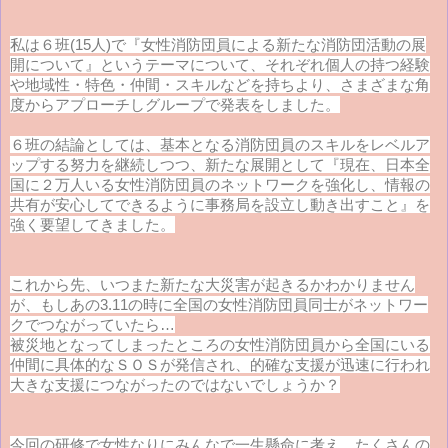
私は６班(15人)で『女性消防団員による新たな消防団活動の展
開について』というテーマについて、それぞれ個人の持つ経験
や地域性・特色・仲間・スキルなどを持ちより、さまざまな角
度からアプローチしグループで発表をしました。
６班の結論としては、基本となる消防団員のスキルをレベルア
ップする努力を継続しつつ、新たな展開として『現在、日本全
国に２万人いる女性消防団員のネットワークを強化し、情報の
共有が安心してできるように事務局を設立し動き出すこと』を
強く要望してきました。
これから先、いつまた新たな大災害が起きるかわかりません
が、もしあの3.11の時に全国の女性消防団員同士がネットワー
クでつながっていたら…
被災地となってしまったところの女性消防団員から全国にいる
仲間に具体的なＳＯＳが発信され、的確な支援が迅速に行われ
大きな支援につながったのではないでしょうか？
今回の研修で女性なりにみんなで一生懸命に考え、たくさんの