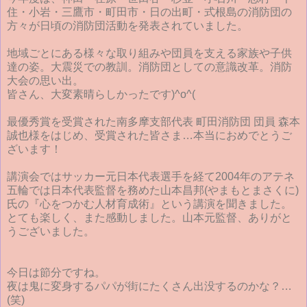
住・小岩・三鷹市・町田市・日の出町・式根島の消防団の
方々が日頃の消防団活動を発表されていました。
地域ごとにある様々な取り組みや団員を支える家族や子供
達の姿。大震災での教訓。消防団としての意識改革。消防
大会の思い出。
皆さん、大変素晴らしかったです)^o^(
最優秀賞を受賞された南多摩支部代表 町田消防団 団員 森本
誠也様をはじめ、受賞された皆さま…本当におめでとうご
ざいます！
講演会ではサッカー元日本代表選手を経て2004年のアテネ
五輪では日本代表監督を務めた山本昌邦(やまもとまさくに)
氏の『心をつかむ人材育成術』という講演を聞きました。
とても楽しく、また感動しました。山本元監督、ありがと
うございました。
今日は節分ですね。
夜は鬼に変身するパパが街にたくさん出没するのかな？…
(笑)