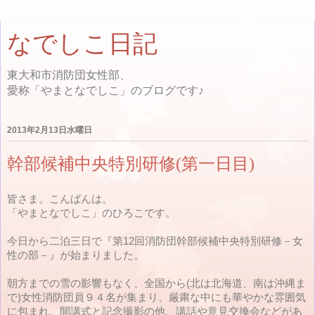
なでしこ日記
東大和市消防団女性部、
愛称「やまとなでしこ」のブログです♪
2013年2月13日水曜日
幹部候補中央特別研修(第一日目)
皆さま。こんばんは。
「やまとなでしこ」のひろこです。
今日から二泊三日で『第12回消防団幹部候補中央特別研修－女
性の部－』が始まりました。
朝方までの雪の影響もなく、全国から(北は北海道、南は沖縄ま
で)女性消防団員９４名が集まり、厳粛な中にも華やかな雰囲気
に包まれ、開講式と記念撮影の他、講話や意見交換会などがあ