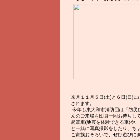
来月１１月５日(土)と６日(日
されます。
 今年も東大和市消防団は『防災ひろば』のブース(市役所庁舎北西側)を作り、たくさ
んのご来場を団員一同お待ちし
起震車(地震を体験できる車)や
と一緒に写真撮影をしたり、ち
ご家族おそろいで、ぜひ遊びにき