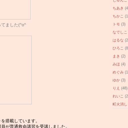
じゅんこ
ちあき
(4
ちかこ
(1
トモ
(3)
ました(^o^ゞ
なでしこ
はるな
(2
ひろこ
(8
まき
(2)
みほ
(4)
めぐみ
(1
ゆか
(3)
りえ
(48)
れいこ
(2
町火消し
Ｄを搭載しています。
団員が普通救命講習を受講しました。