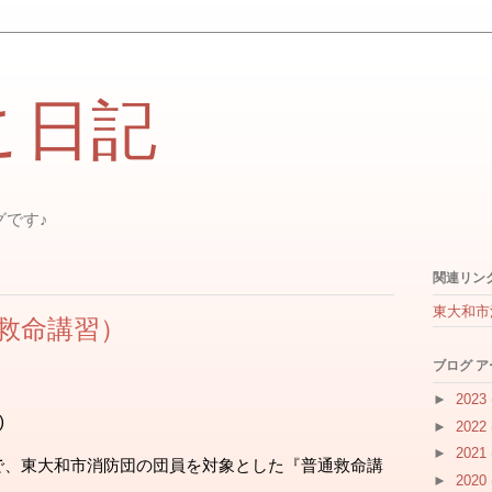
こ日記
グです♪
関連リン
東大和市
救命講習）
ブログ 
。
►
2023
)
►
2022
►
2021
で、東大和市消防団の団員を対象とした『普通救命講
►
2020