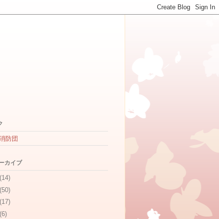
ク
消防団
アーカイブ
(14)
(50)
(17)
(6)