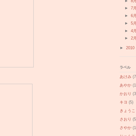
►
8
►
7
►
6
►
5
►
4
►
2
►
2010
ラベル
あけみ
(7
あやか
(1
かおり
(3
キヨ
(5)
きょうこ
さおり
(5
さやか
(1