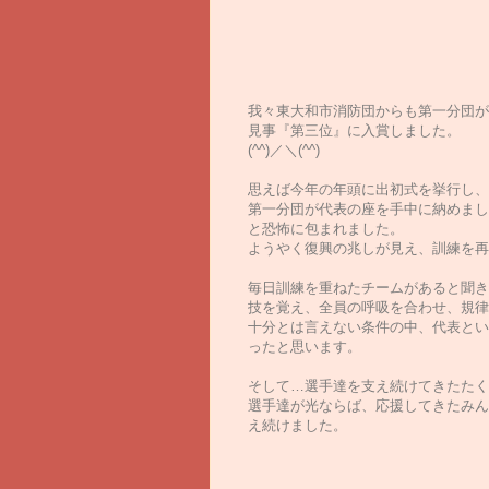
我々東大和市消防団からも第一分団が
見事『第三位』に入賞しました。
(^^)／＼(^^)
思えば今年の年頭に出初式を挙行し、
第一分団が代表の座を手中に納めまし
と恐怖に包まれました。
ようやく復興の兆しが見え、訓練を再
毎日訓練を重ねたチームがあると聞き
技を覚え、全員の呼吸を合わせ、規律
十分とは言えない条件の中、代表とい
ったと思います。
そして…選手達を支え続けてきたたく
選手達が光ならば、応援してきたみん
え続けました。