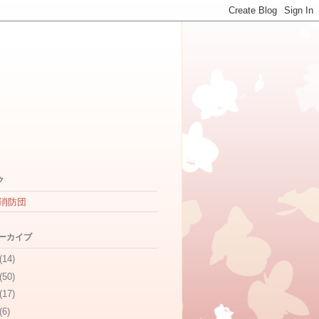
ク
消防団
アーカイブ
(14)
(50)
(17)
(6)