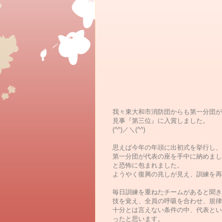
我々東大和市消防団からも第一分団が
見事『第三位』に入賞しました。
(^^)／＼(^^)
思えば今年の年頭に出初式を挙行し、
第一分団が代表の座を手中に納めまし
と恐怖に包まれました。
ようやく復興の兆しが見え、訓練を再
毎日訓練を重ねたチームがあると聞き
技を覚え、全員の呼吸を合わせ、規律
十分とは言えない条件の中、代表とい
ったと思います。