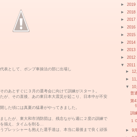
►
2019
►
2018
►
2017
►
2016
►
2015
►
2014
►
2013
►
2012
▼
2011
代表として、ポンプ車操法の部に出場し
►
1
►
1
▼
1
そのあとすぐに３月の選考会に向けて訓練がスタート。
普
たが、その直後、あの東日本大震災が起こり、日本中が不安
第
開した頃には真夏の猛暑がやってきました。
訓
ましたが、東大和市消防団は、残念ながら週に２度の訓練で
１
を揃え、タイムを削る…
うプレッシャーも抱えた選手達は、本当に最後まで良く頑張
►
9