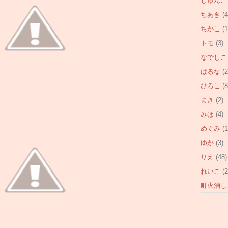
じゅんこ
ちあき
(4
ちかこ
(1
トモ
(3)
なでしこ
はるな
(2
ひろこ
(8
まき
(2)
みほ
(4)
めぐみ
(1
ゆか
(3)
りえ
(48)
れいこ
(2
町火消し