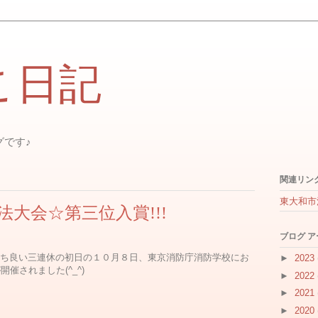
こ日記
グです♪
関連リン
東大和市
法大会☆第三位入賞!!!
ブログ 
ち良い三連休の初日の１０月８日、東京消防庁消防学校にお
►
2023
催されました(^_^)
►
2022
►
2021
►
2020