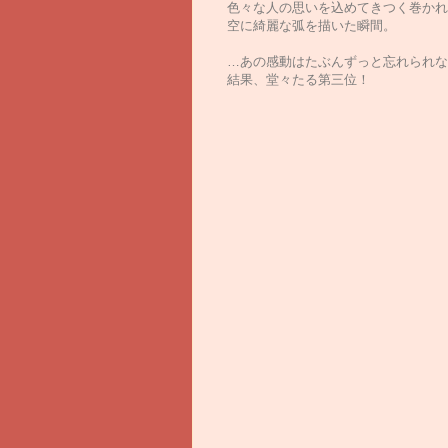
色々な人の思いを込めてきつく巻かれ
空に綺麗な弧を描いた瞬間。
…あの感動はたぶんずっと忘れられな
結果、堂々たる第三位！