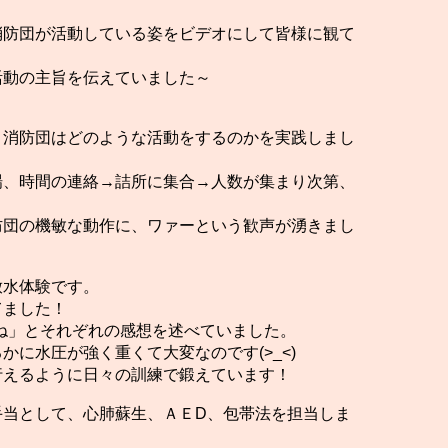
消防団が活動している姿をビデオにして皆様に観て
活動の主旨を伝えていました～
、消防団はどのような活動をするのかを実践しまし
場、時間の連絡→詰所に集合→人数が集まり次第、
防団の機敏な動作に、ワァーという歓声が湧きまし
放水体験です。
てました！
凄いね」とそれぞれの感想を述べていました。
かに水圧が強く重くて大変なのです(>_<)
行えるように日々の訓練で鍛えています！
手当として、心肺蘇生、ＡＥD、包帯法を担当しま