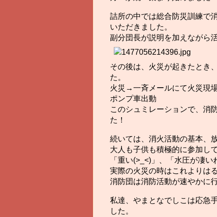
詰所の中では総合防災訓練で
いただきました。
副分団長が説明を加えながら
その後は、火災が起きたとき
た。
火災→一斉メールにて火災現
ポンプ車出動
このシュミレーションで、消
た！
続いては、消火活動の基本、
大人も子供も積極的に参加し
「重い(>_<)」、「水圧が
実際の火災の時はこれよりはる
消防団は消防活動が速やかに
私達、やまとなでしこは応急
した。