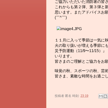
ご協力いただいた消防署の皆
これからも第２弾、第３弾と
思います。またアドバイスお
(￣^￣)ゞ
１１月に入って季節は一気に
火の取り扱いが増える季節に
災予防運動（11/9〜11/15）
いります。
皆さまのご理解とご協力をお
味覚の秋、スポーツの秋、芸
皆さま、素敵な時間をお過ご
投稿者
匿名
時刻:
23:19