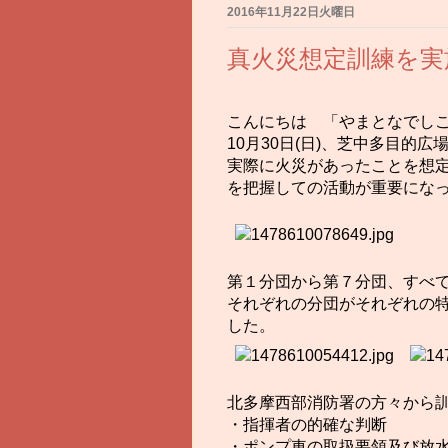
2016年11月22日火曜日
真火災想定訓練を実
こんにちは 「やまとなでしこ
10月30日(日)、芝中多目的
実際に火災があったことを想
を把握しての活動が重要にな
第１分団から第７分団、すべ
それぞれの分団がそれぞれの
した。
北多摩西部消防署の方々から
・指揮者の的確な判断
・ポンプ車の取扱要領及び放