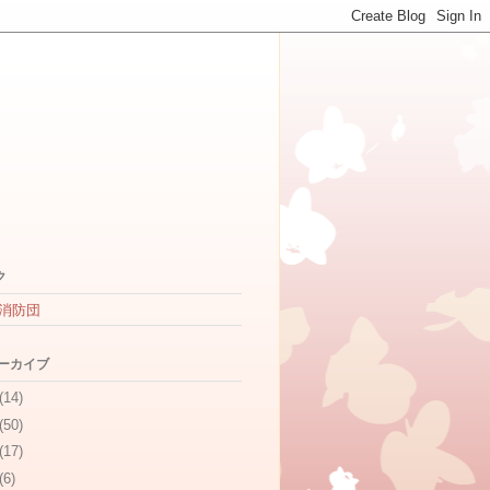
ク
消防団
アーカイブ
(14)
(50)
(17)
(6)