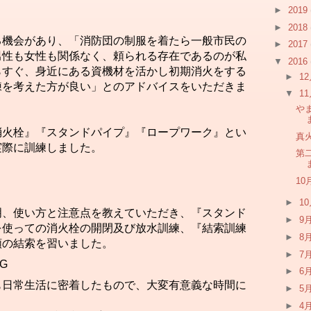
►
2019
►
2018
る機会があり、「消防団の制服を着たら一般市民の
►
2017
男性も女性も関係なく、頼られる存在であるのが私
▼
2016
らすぐ、身近にある資機材を活かし初期消火をする
►
1
練を考えた方が良い」とのアドバイスをいただきま
▼
1
や
消火栓』『スタンドパイプ』『ロープワーク』とい
真
実際に訓練しました。
第
1
►
1
明、使い方と注意点を教えていただき、『スタンド
►
9
を使っての消火栓の開閉及び放水訓練、『結索訓練
►
8
類の結索を習いました。
►
7
►
6
も日常生活に密着したもので、大変有意義な時間に
►
5
►
4