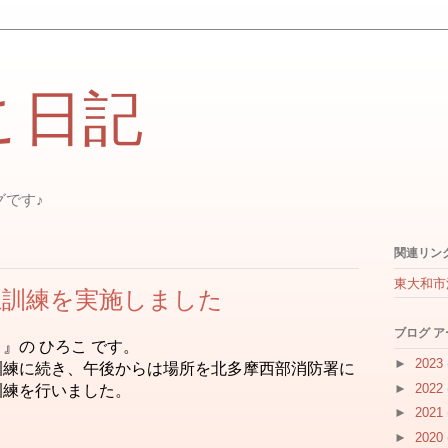
こ日記
グです♪
関連リン
東大和市
主訓練を実施しました
ブログ 
』の ひろこ です。
►
2023
訓練に続き、午後からは場所を北多摩西部消防署に
►
2022
訓練を行いました。
►
2021
►
2020