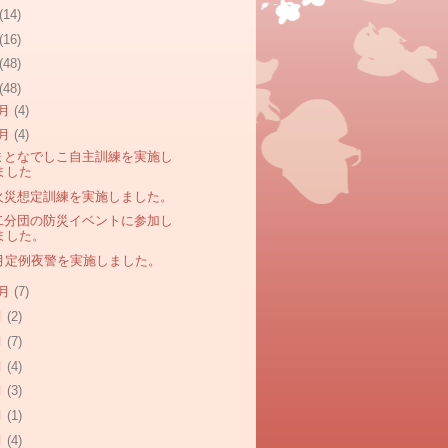
(14)
(16)
(48)
(48)
2月
(4)
1月
(4)
まとなでしこ自主訓練を実施し
ました
火災想定訓練を実施しました。
二分団の防災イベントに参加し
ました。
0月定例夜警を実施しました。
0月
(7)
月
(2)
月
(7)
月
(4)
月
(3)
月
(1)
月
(4)