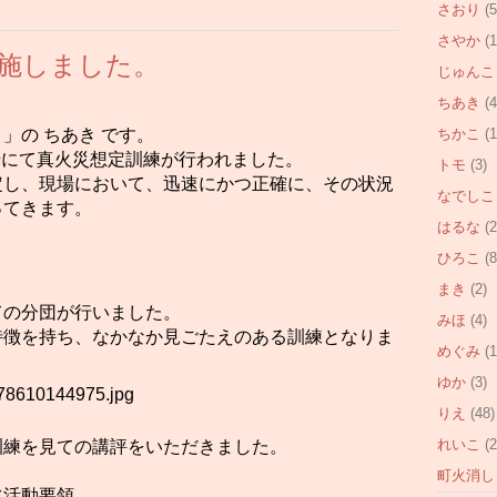
さおり
(5
さやか
(1
施しました。
じゅんこ
ちあき
(4
ちかこ
(1
」の ちあき です。
広場にて真火災想定訓練が行われました。
トモ
(3)
定し、現場において、迅速にかつ正確に、その状況
なでしこ
ってきます。
はるな
(2
ひろこ
(8
まき
(2)
ての分団が行いました。
みほ
(4)
特徴を持ち、なかなか見ごたえのある訓練となりま
めぐみ
(1
ゆか
(3)
りえ
(48)
れいこ
(2
訓練を見ての講評をいただきました。
町火消し
水活動要領