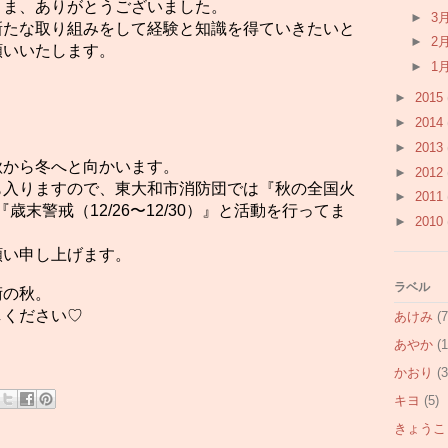
さま、ありがとうございました。
►
3
新たな取り組みをして経験と知識を得ていきたいと
►
2
願いいたします。
►
1
►
2015
►
2014
►
2013
秋から冬へと向かいます。
►
2012
も入りますので、東大和市消防団では『秋の全国火
►
2011
』『歳末警戒（12/26〜12/30）』と活動を行ってま
►
2010
願い申し上げます。
ラベル
術の秋。
しください♡
あけみ
(7
あやか
(1
かおり
(3
キヨ
(5)
きょうこ