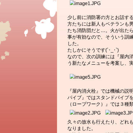
少し前に消防署の方とお話す
方たちには新人もベテランも
たち消防団だと…。火が出た
事が有効なので、そういう訓
した。
たしかにそうです(´･_･`)
なので、次の訓練には『屋内
う新たなメニューを考案し、
『屋内消火栓』では機械の説
パイプ』ではスタンドパイプ
（ロープワーク）』では３種
久々の放水も行えたり、どれ
なりました。