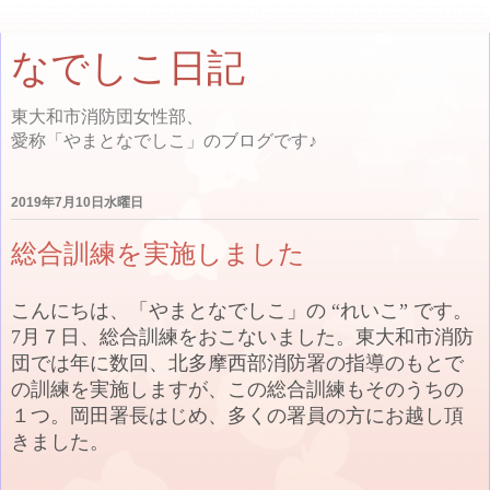
なでしこ日記
東大和市消防団女性部、
愛称「やまとなでしこ」のブログです♪
2019年7月10日水曜日
総合訓練を実施しました
こんにちは、「やまとなでしこ」の “れいこ” です。
7月７日、総合訓練をおこないました。東大和市消防
団では年に数回、北多摩西部消防署の指導のもとで
の訓練を実施しますが、この総合訓練もそのうちの
１つ。岡田署長はじめ、多くの署員の方にお越し頂
きました。