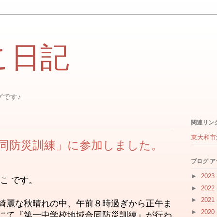
こ日記
グです♪
関連リン
東大和市
同防災訓練」に参加しました。
ブログ 
►
2023
こ です。
►
2022
►
2021
綺麗な秋晴れの中、午前８時過ぎから正午ま
►
2020
にて『第一中学校地域合同防災訓練』が行わ