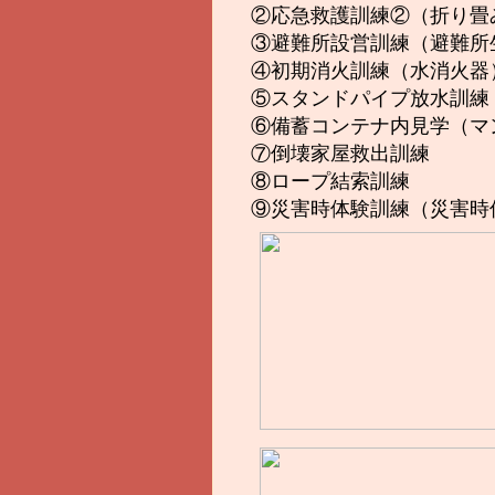
②応急救護訓練②（折り畳
③避難所設営訓練（避難所
④初期消火訓練（水消火器
⑤スタンドパイプ放水訓練
⑥備蓄コンテナ内見学（マ
⑦倒壊家屋救出訓練
⑧ロープ結索訓練
⑨災害時体験訓練（災害時