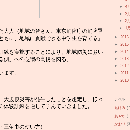
►
4
►
3
►
2
►
1
た大人（地域の皆さん、
東京消防庁の消防署
►
2016
ともに、地域に貢献できる中学生を育てる』
►
2015
訓練を実施することにより、地域防災におい
►
2014
る側」への意識の高揚を図る』
►
2013
►
2012
います。
►
2011
►
2010
、大規模災害が発生したことを想定し、様々
ラベル
の体験訓練を通して学んでいきました。
あけみ
(7
あやか
(1
かおり
(3
・三角巾の使い方）