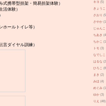
キヨ
(5)
み式携帯型担架・簡易担架体験）
きょうこ
生活体験）
）
さおり
(5
さやか
(1
ンホールトイレ等）
じゅんこ
ちあき
(4
ちかこ
(1
伝言ダイヤル訓練）
トモ
(3)
なでしこ
はるな
(2
ひろこ
(8
まき
(2)
みほ
(4)
めぐみ
(1
ゆか
(3)
りえ
(48)