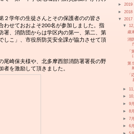
►
2019
►
2018
第２学年の生徒さん
とその保護者のの皆さ
▼
2017
合わせておおよそ200名が参加しました。指
▼
1
防署、消防団からは学区内の第一、第二、第
歳
でしこ」、市役所防災安全課が協力させて頂
消
「
の尾崎保夫様や、北多摩西部消防署署長の野
第
加者を激励して頂きました。
「
►
1
►
1
►
9
►
8
►
7
►
6
►
5