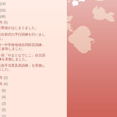
(14)
(16)
(48)
2月
(5)
末警戒がはじまりました。
防出初式の予行訓練を行いまし
た。
第一中学校地域合同防災訓練」
に参加しました。
５回「やまとなでしこ」自主訓
練を実施しました。
応急手当普及員訓練」を実施し
ました。
1月
(2)
0月
(4)
月
(6)
月
(4)
月
(3)
月
(5)
月
(2)