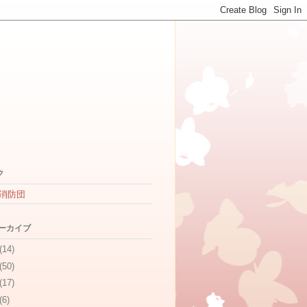
ク
消防団
アーカイブ
(14)
(50)
(17)
(6)