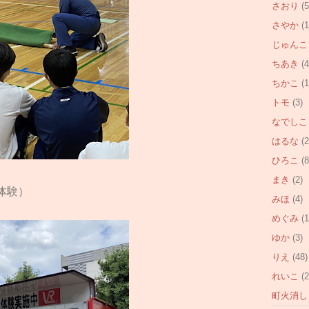
さおり
(5
さやか
(1
じゅんこ
ちあき
(4
ちかこ
(1
トモ
(3)
なでしこ
はるな
(2
ひろこ
(8
まき
(2)
体験）
みほ
(4)
めぐみ
(1
ゆか
(3)
りえ
(48)
れいこ
(2
町火消し