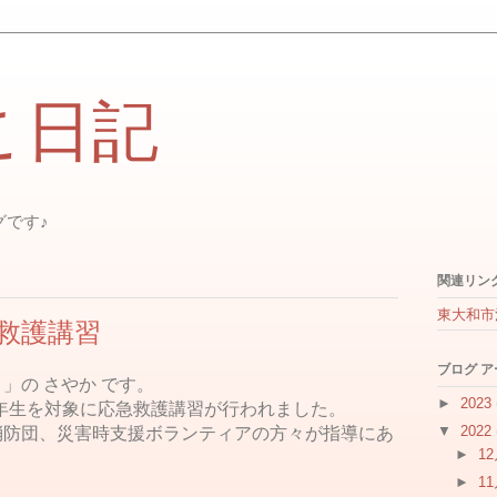
こ日記
グです♪
関連リン
東大和市
救護講習
ブログ 
」の さやか です。
►
2023
の1年生を対象に応急救護講習が行われました。
▼
2022
消防団、災害時支援ボランティアの方々が指導にあ
►
1
►
1