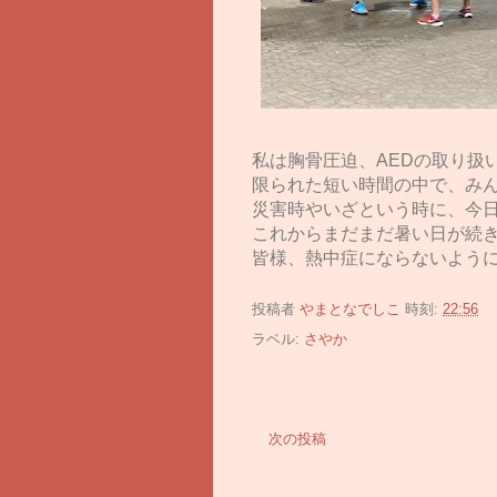
私は胸骨圧迫、AEDの取り扱
限られた短い時間の中で、み
災害時やいざという時に、今
これからまだまだ暑い日が続
皆様、熱中症にならないよう
投稿者
やまとなでしこ
時刻:
22:56
ラベル:
さやか
次の投稿