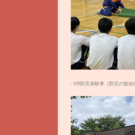
・VR防災体験車（防災の疑似