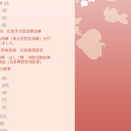
0月
(3)
月
(3)
月
(1)
月
(5)
1回 応急手当普及隊訓練
合訓練（真火災想定訓練）を行
いました。
大和南高校 応急救護講習
揮隊・はしご隊 消防活動効果
確認（北多摩西部消防署）
月の夜警
月
(6)
月
(10)
月
(4)
月
(7)
月
(1)
(17)
(6)
(14)