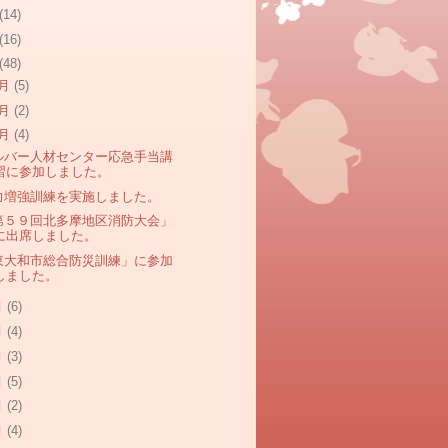
(14)
(16)
(48)
2月
(5)
1月
(2)
0月
(4)
ルバー人材センター応急手当講
習に参加しました。
力増強訓練を実施しました。
第５９回北多摩地区消防大会」
に出席しました。
東大和市総合防災訓練」に参加
しました。
月
(6)
月
(4)
月
(3)
月
(5)
月
(2)
月
(4)