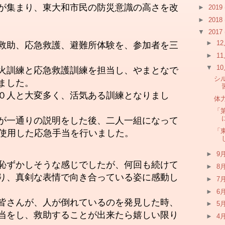
が
集まり、東大和市民の防災意識の高さを改
►
2019
►
2018
▼
2017
►
1
救助、応急救護、避難所体験を、参加者を三
►
1
▼
1
火訓練と応急救護訓練を担当し、やまとなで
シ
ました。
０人と大変多く、活気ある訓練となりまし
体
「
が一通りの説明をした後、二人一組になって
「
を使用した応急手当を行いました。
►
9
恥ずかしそうな感じでしたが、何回も続けて
►
8
り、真剣な表情で向き合っている姿に感動し
►
7
►
6
皆さん
が
、人が倒れているのを発見した時、
►
5
当をし、救助することが出来たら嬉しい限り
►
4