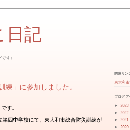
こ日記
グです♪
関連リン
東大和市
訓練」に参加しました。
ブログ 
►
2023
 です。
►
2022
市立第四中学校にて、
東大和市
総合防災訓練が
►
2021
►
2020