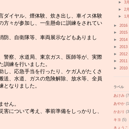
►
3
►
2
言ダイヤル、煙体験、炊き出し、車イス体験
►
1
の方々が参加し、一生懸命に訓練を
されて
い
►
2016
►
2015
消防、自衛隊等、車両展示などもありまし
►
2014
►
2013
►
2012
、警察、水道局、東京ガス、医師等が、実際
►
2011
た訓練を行いました。
►
2010
助し、応急手当を行ったり、ケガ人がたくさ
搬送、水道、ガスの危険解除、放水等、全員
練となりました。
ラベル
あけみ
(7
ません。
あやか
(1
災害について考え、事前準備をしっかりし、
かおり
(3
キヨ
(5)
きょうこ