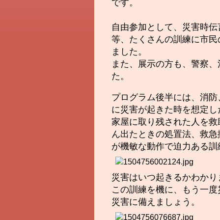
です。
自由参加として、災害時伝
等、たくさんの訓練
に
市民
ました。
また、展示の方も、警察、
た。
プログラム後半には、消防
に災害が起きた時を想定し
家屋に取り残された人を救
ん出たときの処置法、救急
が機敏な動作で迫力ある訓
災害はいつ起きるかわかり
この訓練を機に、もう一度
災害に備えましょう。