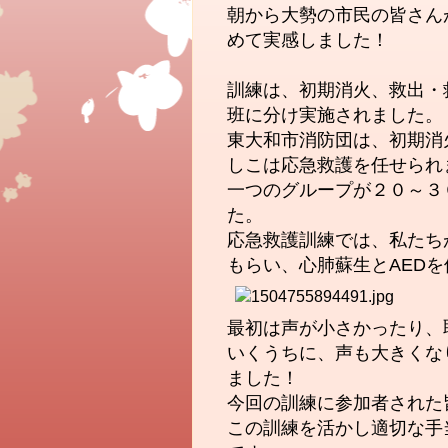
朝から大勢の市民
の皆さん
めて実感しました！
訓練は、初期消火、救出・
班に分け実施されました。
東大和市消防団は、初期消
しこは応急救護を任せられ
一つのグループが２０～３
た。
応急救護訓練では、私たち
もらい、心肺蘇生とAED
最初は声が小さかったり、
いくうちに、声も大きくな
ました！
今回の
訓練に参加者された
この訓練を活かし適切な手