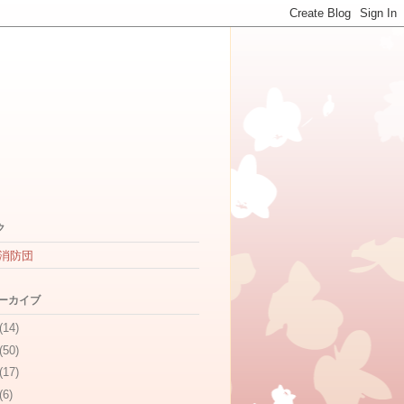
ク
消防団
アーカイブ
(14)
(50)
(17)
(6)