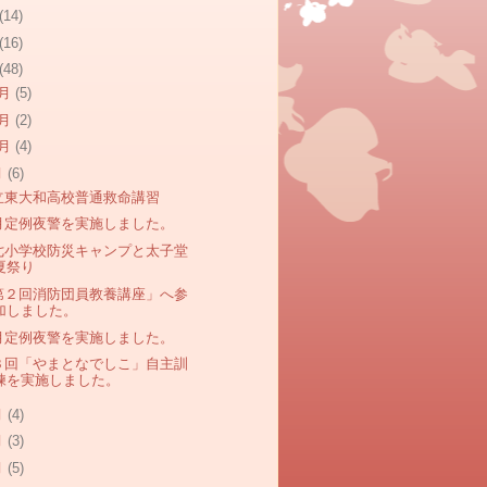
(14)
(16)
(48)
2月
(5)
1月
(2)
0月
(4)
月
(6)
立東大和高校普通救命講習
月定例夜警を実施しました。
七小学校防災キャンプと太子堂
夏祭り
第２回消防団員教養講座」へ参
加しました。
月定例夜警を実施しました。
３回「やまとなでしこ」自主訓
練を実施しました。
月
(4)
月
(3)
月
(5)