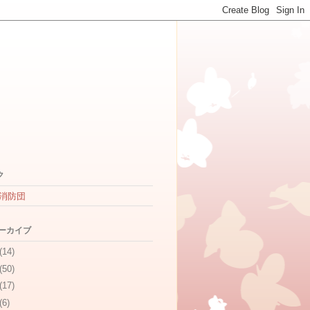
ク
消防団
アーカイブ
(14)
(50)
(17)
(6)