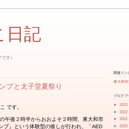
こ日記
グです♪
関連リン
東大和市
ンプと太子堂夏祭り
ブログ 
►
2023
こ です。
►
2022
土）の午後２時半からおおよそ２時間、東大和市
►
2021
ンプ』という体験型の催しが行われ、「AED
►
2020