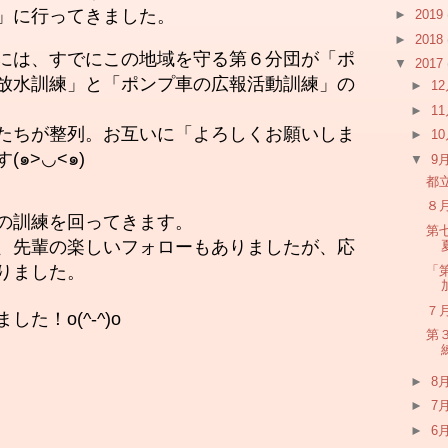
」に行ってきました。
►
2019
►
2018
には、すでにこの地域を守る第６分団が「ポ
▼
2017
放水訓練」と「ポンプ車の広報活動訓練」の
►
1
►
1
たちが整列。お互いに「よろしくお願いしま
►
1
๑>◡<๑)
▼
9
都
８
の訓練を回ってきます。
第
、先輩の楽しいフォローもありましたが、応
りました。
「
７
た！o(^-^)o
第
►
8
►
7
►
6