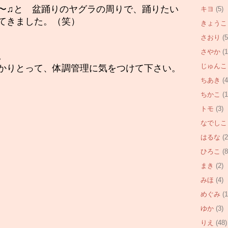
〜♫と　盆踊りのヤグラの周りで、踊りたい
キヨ
(5)
てきました。（笑）
きょうこ
さおり
(5
さやか
(1
。
じゅんこ
かりとって、体調管理に気をつけて下さい。
ちあき
(4
ちかこ
(1
トモ
(3)
なでしこ
はるな
(2
ひろこ
(8
まき
(2)
みほ
(4)
めぐみ
(1
ゆか
(3)
りえ
(48)