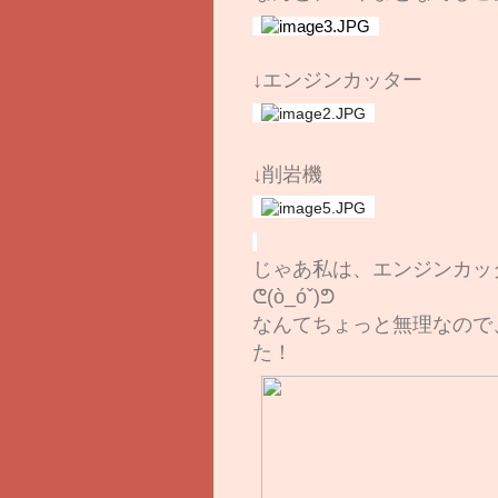
↓エンジンカッター
↓削岩機
じゃあ私は、エンジンカッ
ᕦ(ò_óˇ)ᕤ
なんてちょっと無理なので、
た！