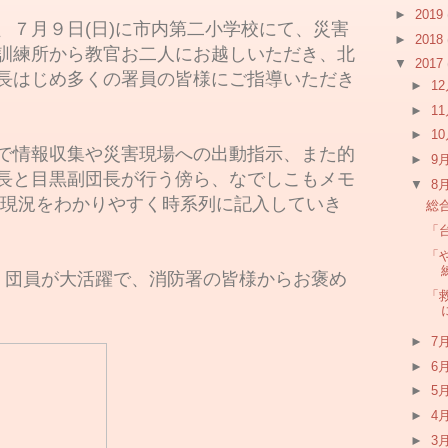
►
2019
、７月９日(日)に市内第二小学校にて、災害
►
2018
訓練所から教官お二人にお越しいただき、北
▼
2017
長はじめ多くの署員の皆様にご指導いただき
►
1
►
1
►
1
で情報収集や災害現場への出動指示、また的
►
9
長と目黒副団長が行う傍ら、なでしこもメモ
▼
8
、現況をわかりやすく時系列に記入していき
総
「
「
え 団員が大活躍で、消防署の皆様からお褒め
「
►
7
►
6
►
5
►
4
►
3