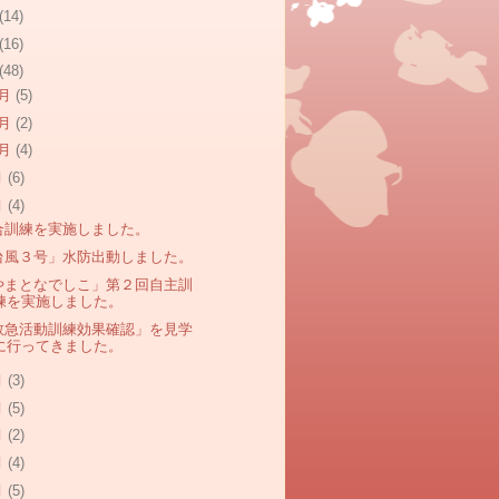
(14)
(16)
(48)
2月
(5)
1月
(2)
0月
(4)
月
(6)
月
(4)
合訓練を実施しました。
台風３号」水防出動しました。
やまとなでしこ」第２回自主訓
練を実施しました。
救急活動訓練効果確認」を見学
に行ってきました。
月
(3)
月
(5)
月
(2)
月
(4)
月
(5)