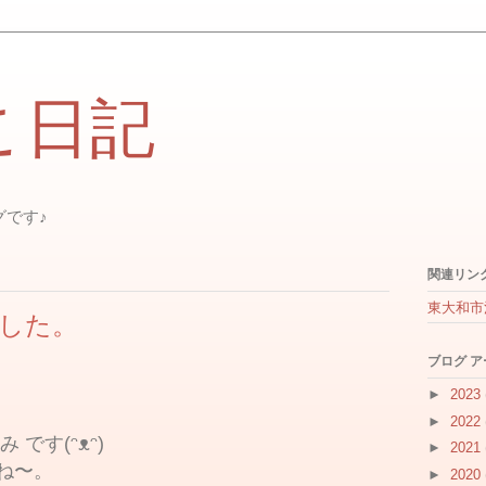
こ日記
グです♪
関連リン
東大和市
した。
ブログ 
►
2023
►
2022
です(ᵔᴥᵔ)
►
2021
ね〜。
►
2020