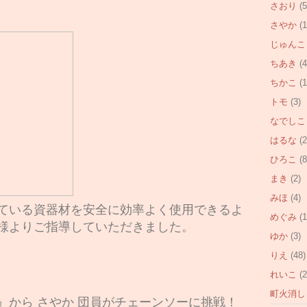
さおり
(5
さやか
(1
じゅんこ
ちあき
(4
ちかこ
(1
トモ
(3)
なでしこ
はるな
(2
ひろこ
(8
まき
(2)
みほ
(4)
ている資器材を安全に効率よく使用できるよ
めぐみ
(1
様よりご指導していただきました。
ゆか
(3)
りえ
(48)
れいこ
(2
町火消し
』から さやか 団員がチェーンソーに挑戦！