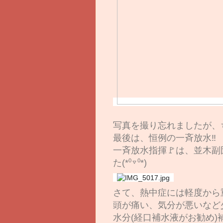
写真を撮り忘れましたが、
最後は、恒例の一斉放水‼
一斉放水指揮🚩は、並木
た(*⁰▿⁰*)
さて、熱中症には軽度から
頭が痛い、気分が悪いなど
水分(経口補水液がお勧め