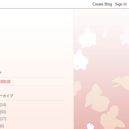
ク
消防団
アーカイブ
(14)
(50)
(17)
(6)