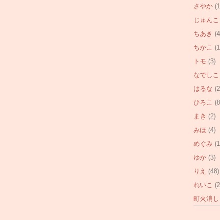
さやか
(1
じゅんこ
ちあき
(4
ちかこ
(1
トモ
(3)
なでしこ
はるな
(2
ひろこ
(8
まき
(2)
みほ
(4)
めぐみ
(1
ゆか
(3)
りえ
(48)
れいこ
(2
町火消し