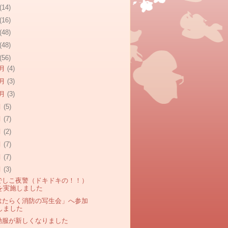
(14)
(16)
(48)
(48)
(56)
2月
(4)
1月
(3)
0月
(3)
月
(5)
月
(7)
月
(2)
月
(7)
月
(7)
月
(3)
でしこ夜警 （ドキドキの！！）
を実施しました
はたらく消防の写生会」へ参加
しました
動服が新しくなりました