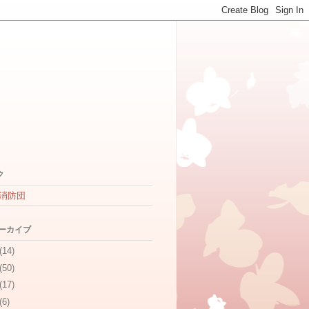
ク
消防団
アーカイブ
(14)
(50)
(17)
(6)