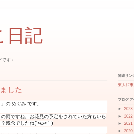
こ日記
グです♪
関連リン
東大和市
りました
ブログ 
」の めぐみ です。
►
2023
►
2022
くの雨ですね。お花見の予定をされていた方もいら
残念でしたね(´>ω<｀)
►
2021
►
2020