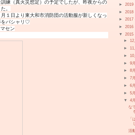
合訓練（真火災想定）の予定でしたが、昨夜からの
►
2019
した。
►
2018
４月１日より東大和市消防団の活動服が新しくなっ
►
2017
影をパシャリ♡
►
2016
ミマセン
▼
2015
►
1
►
1
►
1
►
9
►
8
►
7
►
6
►
5
▼
4
な
「
活