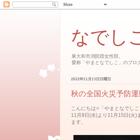
なでし
東大和市消防団女性部、
愛称「やまとなでしこ」のブロ
2022年11月13日日曜日
秋の全国火災予防運
こんにちは⭐️「やまとなでしこ
11月9日(水)より11月15日
ます。