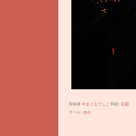
投稿者
やまとなでしこ
時刻:
0:00
ラベル:
ゆか