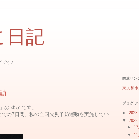
こ日記
グです♪
関連リン
東大和市
動
ブログ 
」の ゆか です。
►
2023
(火)までの7日間、秋の全国火災予防運動を実施してい
▼
2022
►
1
▼
1