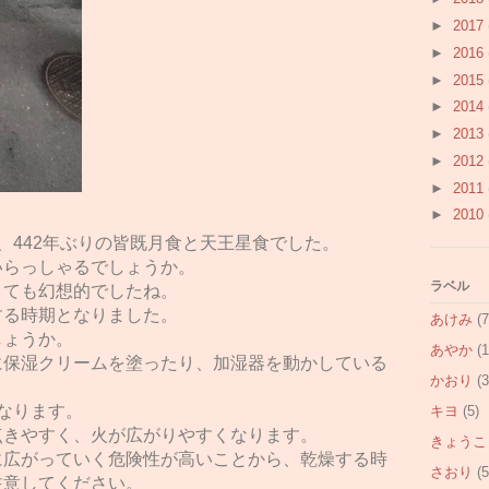
►
2017
►
2016
►
2015
►
2014
►
2013
►
2012
►
2011
►
2010
、442年ぶりの皆既月食と天王星食でした。
いらっしゃるでしょうか。
ラベル
とても幻想的でしたね。
する時期となりました。
あけみ
(7
しょうか。
あやか
(1
に保湿クリームを塗ったり、加湿器を動かしている
かおり
(3
なります。
キヨ
(5)
点きやすく、火が広がりやすくなります。
きょうこ
に広がっていく危険性が高いことから、乾燥する時
さおり
(5
注意してください。