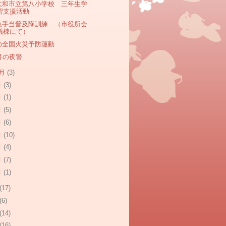
大和市立第八小学校 三年生学
習支援活動
急手当普及隊訓練 （市役所会
議棟にて）
の全国火災予防運動
0月の夜警
0月
(3)
月
(3)
月
(1)
月
(5)
月
(6)
月
(10)
月
(4)
月
(7)
月
(1)
(17)
(6)
(14)
(16)