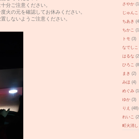
さやか
(1
は十分ご注意ください。
一度火の元を確認してお休みください。
じゅんこ
放置しないようご注意ください。
ちあき
(4
ちかこ
(1
トモ
(3)
なでしこ
はるな
(2
ひろこ
(8
まき
(2)
みほ
(4)
めぐみ
(1
ゆか
(3)
りえ
(48)
れいこ
(2
町火消し