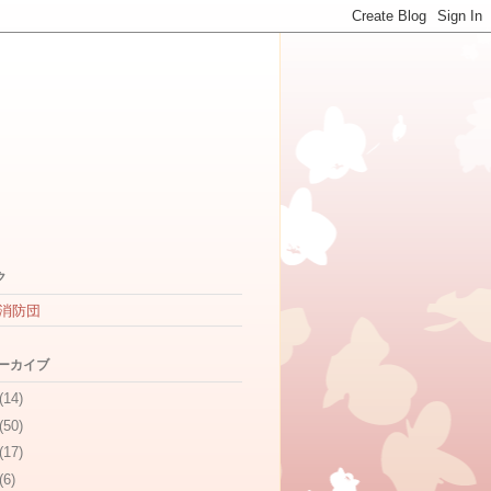
ク
消防団
アーカイブ
(14)
(50)
(17)
(6)