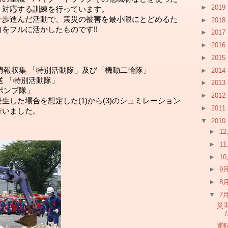
►
2019
く対応する訓練を行っています。
一歩進んだ活動で、震災の被害を最小限にとどめるた
►
2018
をフルに活かしたものです!!
►
2017
►
2016
►
2015
の情報収集 「特別活動隊」及び「機動二輪隊」
►
2014
送 「特別活動隊」
►
2013
ポンプ隊」
►
2012
した場合を想定した(1)から(3)のシュミレーション
►
2011
行いました。
▼
2010
►
1
►
1
►
1
►
9
►
8
▼
7
災
運