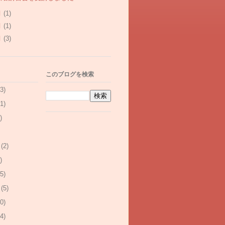
月
(1)
月
(1)
月
(3)
このブログを検索
3)
1)
)
(2)
)
5)
(5)
0)
4)