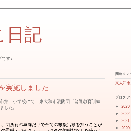
こ日記
グです♪
関連リン
東大和市
を実施しました
ブログ 
和市第二小学校にて、東大和市消防団『普通教育訓練
►
2023
れました。
►
2022
►
2021
り、団所有の車両だけで全ての救援活動を担うことが
►
2020
有の重機・バイク・トラックその他機材などを使った