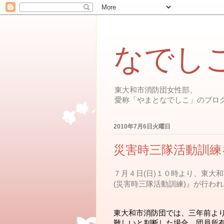
なでし
東大和市消防団女性部、
愛称「やまとなでしこ」のブロ
2010年7月6日火曜日
災害時三隊活動訓練
７月４日(日)１０時より、東大
(災害時三隊活動訓練)』が行わ
東大和市消防団では、三年前よ
難しいと判断した場合、団員所