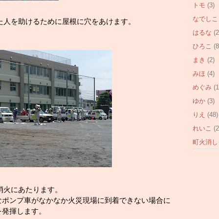
トモ
(3)
なでしこ
れた人を助けるために屋根に穴をあけます。
はるな
(2
ひろこ
(8
まき
(2)
みほ
(4)
めぐみ
(1
ゆか
(3)
りえ
(48)
れいこ
(2
町火消し
せ消火にあたります。
なポンプ車がなかなか火災現場に到着できない場合に
を発揮します。