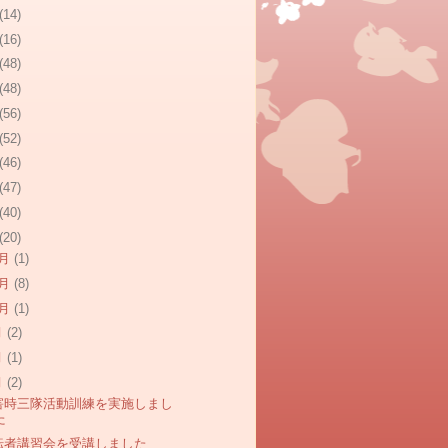
(14)
(16)
(48)
(48)
(56)
(52)
(46)
(47)
(40)
(20)
2月
(1)
1月
(8)
0月
(1)
月
(2)
月
(1)
月
(2)
害時三隊活動訓練を実施しまし
た
転者講習会を受講しました