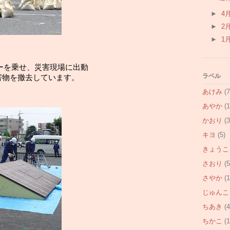
►
4
►
2
►
1
ボーを乗せ、災害現場に出動
ラベル
害物を撤去しています。
あけみ
(7
あやか
(1
かおり
(3
キヨ
(5)
きょうこ
さおり
(5
さやか
(1
じゅんこ
ちあき
(4
ちかこ
(1