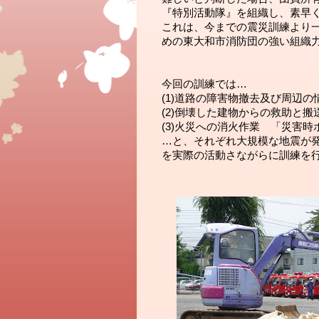
『特別活動隊』を組織し、素早
これは、今までの震災訓練より
めの東大和市消防団の強い組織力
今回の訓練では…
(1)道路の障害物撤去及び周辺
(2)倒壊した建物からの救助と搬
(3)火災への消火作業　「災害時
…と、それぞれ大規模な地震が発生
を実際の活動さながらに訓練を