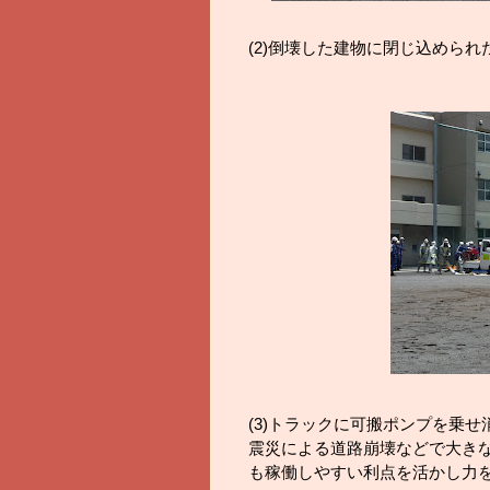
(2)倒壊した建物に閉じ込めら
(3)トラックに可搬ポンプを乗
震災による道路崩壊などで大き
も稼働しやすい利点を活かし力