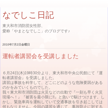
なでしこ日記
東大和市消防団女性部、
愛称「やまとなでしこ」のブログです♪
2010年7月2日金曜日
運転者講習会を受講しました
６月24日(木)19時30分より、東大和市中央公民館にて『
運
転者講習会』を受講しました。
講習は事故を科学して、
どこにどのような危険要因がある
のかをみていくものでした。
我々東大和市消防団は火災などの出動で『一刻も早く火災
現場へ！
』『被害を最小限に!!』と急いで駆けつけます。し
かし、
緊急車両を運転していて交通事故を引き起こしては
何もなりません
。今回の講習を通じて、事故防止に対する