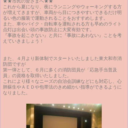
★★市民の皆さまへ★★
これから夏になり、
夜にランニングやウォーキングする方
が増えてきますが、
車両から目につきやすいできるだけ明
るい色の服装で運動されるこ
とをおすすめします。
また、車やバイク・
自転車を運転される方も早めのライト
点灯は出会い頭の事故防止に
大変有効です。
『事故を起こさない』と共に『事故にあわない』
ことを考
えていきましょう！
また、
４月より新体制でスタートいたしました東大和市消
防団ですが
第一弾として、６月に多くの消防団員が「応急手当普及
員」
の資格を取得いたしました。
これにより様々なニーズの自治会訓練などにも対応し、
心
肺蘇生やＡＥＤや包帯法のきめ細かい指導ができるように
なりま
した。