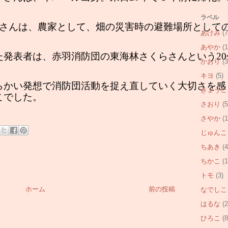
ラベル
裕真さんは、農家として、畑の災害時の避難場所とし
あけみ
(7
あやか
(1
た発表者は、赤羽消防団の東海林さくらさんという2
かおり
(3
キヨ
(5)
らかい発想で消防団活動を捉え直していく大切さを感
きょうこ
こでした。
さおり
(5
さやか
(1
じゅんこ
ちあき
(4
ちかこ
(1
トモ
(3)
ホーム
前の投稿
なでしこ
はるな
(2
ひろこ
(8