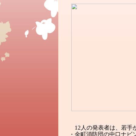
　12人の発表者は、若
・金町消防団の中口ナビ