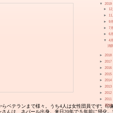
▼
2019
►
1
►
1
►
9
►
7
►
6
▼
4
消
►
2018
►
2017
►
2016
►
2015
►
2014
►
2013
►
2012
►
2011
►
2010
手からベテランまで様々。うち4人は女性団員です。印
ンさんは、ネパール出身。来日20年で５年前に帰化