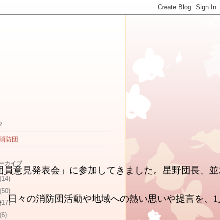
ク
消防団
アーカイブ
防団員意見発表会」に参加してきました。星野団長、
(14)
(50)
が、日々の消防団活動や地域への熱い思いや提言を、
(17)
(6)