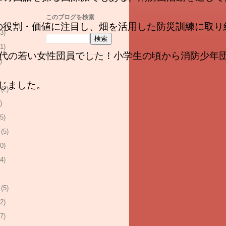
このブログを検索
ての役割・価値に注目し、畑を活用した防災訓練に取
3)
1)
0代の若い女性団員でした！小学生の頃から消防少年
)
じました。
(2)
)
5)
(5)
0)
4)
(5)
2)
7)