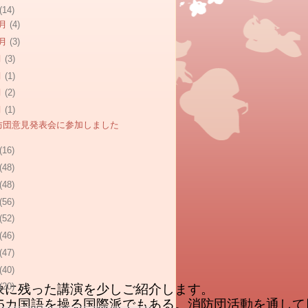
(14)
2月
(4)
1月
(3)
月
(3)
月
(1)
月
(2)
月
(1)
防団意見発表会に参加しました
(16)
(48)
(48)
(56)
(52)
(46)
(47)
(40)
(20)
象に残った講演を少しご紹介します。
。5カ国語を操る国際派でもある。消防団活動を通し