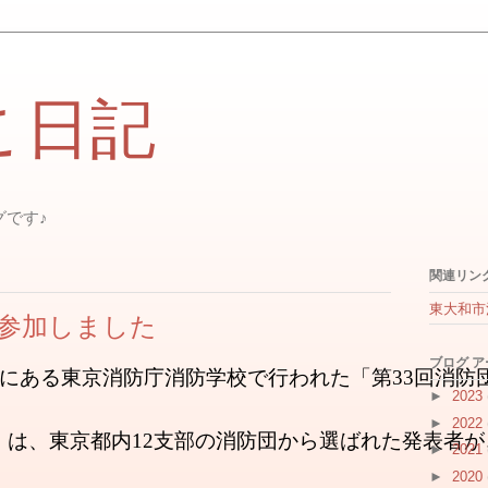
こ日記
グです♪
関連リン
東大和市
参加しました
ブログ 
谷区にある東京消防庁消防学校で行われた「第33回消
►
2023
►
2022
」は、東京都内12支部の消防団から選ばれた発表者
►
2021
►
2020