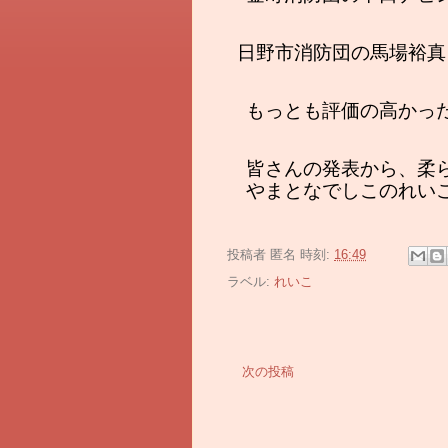
  日野市消防団の馬場
　もっとも評価の高かっ
　皆さんの発表から、柔
　やまとなでしこのれい
投稿者
匿名
時刻:
16:49
ラベル:
れいこ
次の投稿