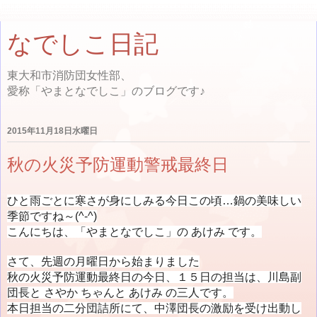
なでしこ日記
東大和市消防団女性部、
愛称「やまとなでしこ」のブログです♪
2015年11月18日水曜日
秋の火災予防運動警戒最終日
ひと雨ごとに寒さが身にしみる今日この頃…鍋の美味しい
季節ですね～(^-^)
こんにちは、「やまとなでしこ」の あけみ です。
さて、先週の月曜日から始まりました
秋の火災予防運動最終日の今日、１５日の担当は、川島副
団長と さやか ちゃんと あけみ の三人です。
本日担当の二分団詰所にて、中澤団長の激励を受け出動し