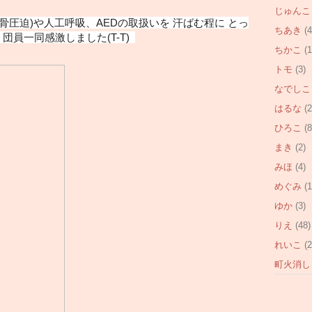
じゅんこ
骨圧迫)や人工呼吸、AEDの取扱いを 汗ばむ程に とっ
ちあき
(4
団員一同感激しました(T-T)
ちかこ
(1
トモ
(3)
なでしこ
はるな
(2
ひろこ
(8
まき
(2)
みほ
(4)
めぐみ
(1
ゆか
(3)
りえ
(48)
れいこ
(2
町火消し