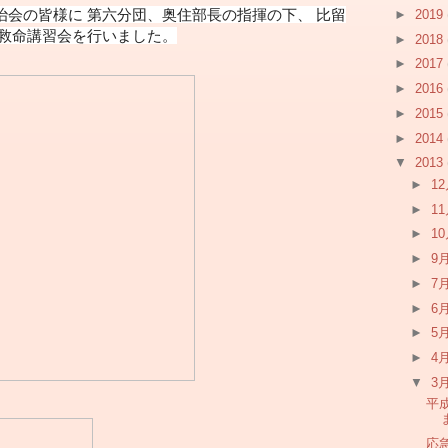
治会の皆様に 第六分団、奥住部長の指揮の下、 比留
►
2019
、救命講習会を行いました。
►
2018
►
2017
►
2016
►
2015
►
2014
▼
2013
►
1
►
1
►
1
►
9
►
7
►
6
►
5
►
4
▼
3
平
応