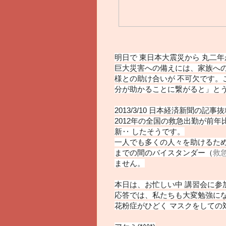
明日で 東日本大震災から 丸二
巨大災害への備えには、家族への
様との助け合いが 不可欠です。
分が助かることに繋がると」とう
2013/3/10 日本経済新聞の記事
2012年の全国の救急出勤が前年比
新‥ したそうです。
一人でも多くの人々を助けるた
までの間のバイスタンダー（
救
ません。
本日は、お忙しい中 講習会に参
応答では、私たちも大変勉強に
花粉症がひどく マスクをしての