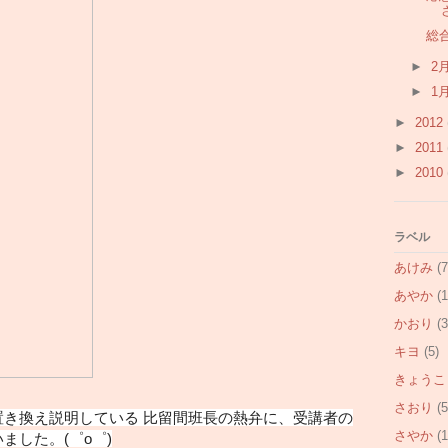
総
►
2
►
1
►
2012
►
2011
►
2010
ラベル
あけみ
(7
あやか
(1
かおり
(3
キヨ
(5)
きょうこ
さおり
(5
き換え説明している 比留間班長の熱弁に、受講者の
さやか
(1
ました。(゜o゜)