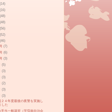
(14)
(16)
(48)
(48)
(56)
(52)
(46)
2月
(7)
1月
(6)
0月
(3)
月
(5)
月
(3)
月
(3)
月
(2)
月
(3)
月
(3)
成２４年度最後の夜警を実施し
ました
急手当一般講習（芋窪南自治会