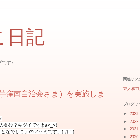
こ日記
グです♪
関連リン
東大和市
芋窪南自治会さま）を実施しま
ブログ 
►
2023
が
►
2022
の黄砂？キツイですね(>_<)
►
2021
まとなでしこ」のアケミです。(´Д｀)
►
2020