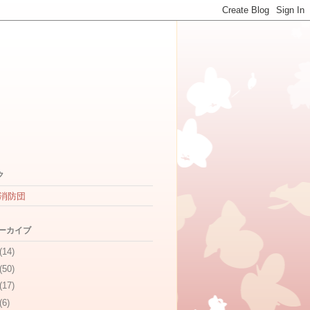
ク
消防団
アーカイブ
(14)
(50)
(17)
(6)