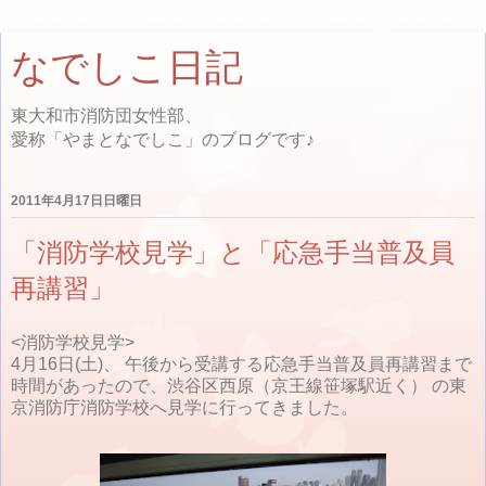
なでしこ日記
東大和市消防団女性部、
愛称「やまとなでしこ」のブログです♪
2011年4月17日日曜日
「消防学校見学」と「応急手当普及員
再講習」
<消防学校見学>
4月16日(土)、 午後から受講する応急手当普及員再講習まで
時間があったので、渋谷区西原（京王線笹塚駅近く） の東
京消防庁消防学校へ見学に行ってきました。